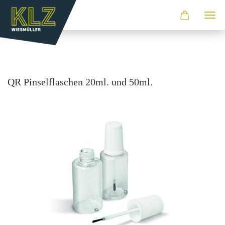
QR Pin­sel­fla­schen 20ml. und 50ml.