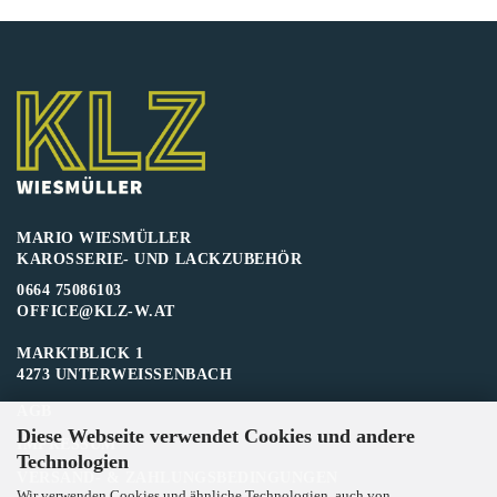
MARIO WIESMÜLLER
KAROSSERIE- UND LACKZUBEHÖR
0664 75086103
OFFICE@KLZ-W.AT
MARKTBLICK 1
4273 UNTERWEISSENBACH
AGB
Diese Webseite verwendet Cookies und andere
IMPRESSUM
Technologien
VERSAND- & ZAHLUNGSBEDINGUNGEN
Wir verwenden Cookies und ähnliche Technologien, auch von