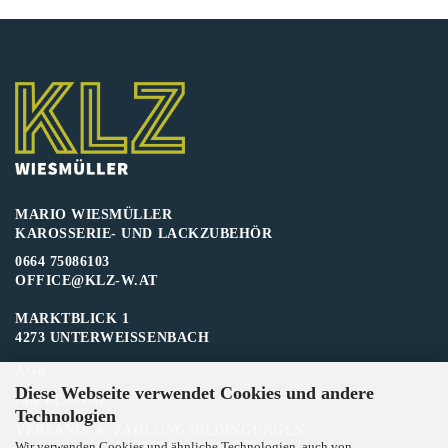
MARIO WIESMÜLLER
KAROSSERIE- UND LACKZUBEHÖR
0664 75086103
OFFICE@KLZ-W.AT
MARKTBLICK 1
4273 UNTERWEISSENBACH
AGB
Diese Webseite verwendet Cookies und andere
IMPRESSUM
Technologien
VERSAND- & ZAHLUNGSBEDINGUNGEN
Wir verwenden Cookies und ähnliche Technologien, auch von