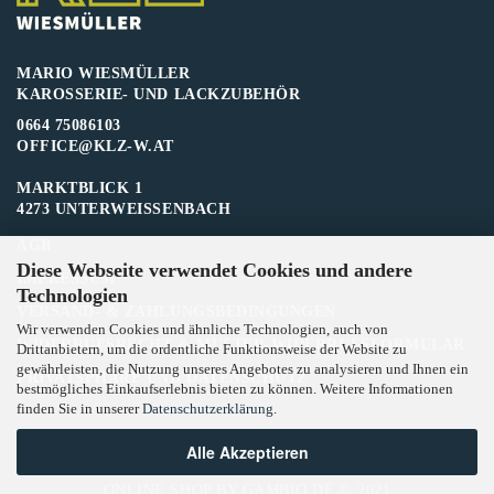
MARIO WIESMÜLLER
KAROSSERIE- UND LACKZUBEHÖR
0664 75086103
OFFICE@KLZ-W.AT
MARKTBLICK 1
4273 UNTERWEISSENBACH
AGB
Diese Webseite verwendet Cookies und andere
IMPRESSUM
Technologien
VERSAND- & ZAHLUNGSBEDINGUNGEN
Wir verwenden Cookies und ähnliche Technologien, auch von
WIDERRUFSRECHT & MUSTER-WIDERRUFSFORMULAR
Drittanbietern, um die ordentliche Funktionsweise der Website zu
gewährleisten, die Nutzung unseres Angebotes zu analysieren und Ihnen ein
PRIVATSPHÄRE UND DATENSCHUTZ
bestmögliches Einkaufserlebnis bieten zu können. Weitere Informationen
finden Sie in unserer
Datenschutzerklärung
.
Alle Akzeptieren
ONLINE SHOP
BY GAMBIO.DE © 2021