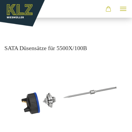
SATA Dü­sen­sät­ze für 5500X/100B