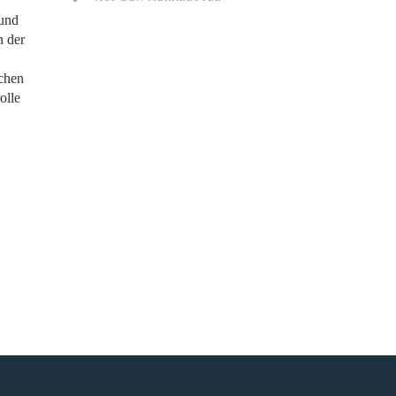
 und
n der
schen
olle