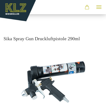
Sika Spray Gun Druck­luft­pis­to­le 290ml